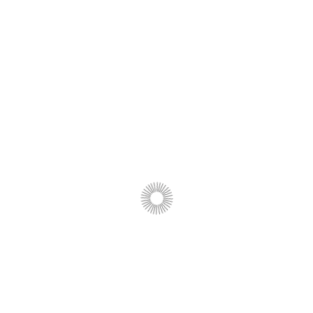
Информационные технологии и
искусственный интеллект —
направление компьютерные науки
(на русском языке)
Цифровая трансформация
бизнеса: новые решения для
лидеров — экономическое
направление (на русском языке)
Manage, lead, succeed! How to run
effective business in the changing
world — экономическое
направление (на английском
языке)
Information technologies & Artificial
intelligence — направление
компьютерные науки (на
английском языке)