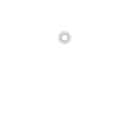
10 июля 2023
ФГАНУ «Социоцентр»
123104, г. Москва, Тверской бульвар, д. 13,
стр. 1
+7 (499) 271-55-72
projects@sociocenter.info